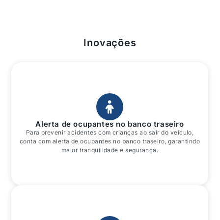
272CV, 33,2 kgf/m - Gasolina
Porta USB C (1) para carregamento de
equipamentos eletrônicos e transmissão de dados
Inovações
no console dianteiro
Tomadas auxiliares de energia 12V (console
central e porta-malas)
Bancos dianteiros com ventilação em 3 níveis
Iluminação ambiente em LED com programável
com 64 opções de cores
Lanternas traseiras em LED
Alerta de ocupantes no banco traseiro
Rack de teto com barras longitudinais na cor prata
Para prevenir acidentes com crianças ao sair do veículo,
conta com alerta de ocupantes no banco traseiro, garantindo
maior tranquilidade e segurança.