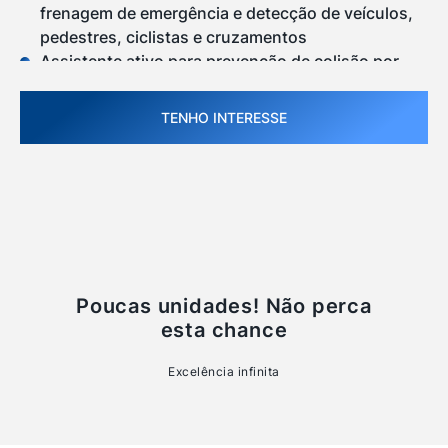
frenagem de emergência e detecção de veículos,
pedestres, ciclistas e cruzamentos
Assistente ativo para prevenção de colisão por
ponto cego (BCA - Blind-spot Collision-avoidance
Assist) incluindo saídas paralelas
TENHO INTERESSE
Câmera de ré com guias dinâmicas de
estacionamento e função monitor traseiro (RVM +
PG - Rear View Monitor with Parking Guidance)
Piloto automático adaptativo (SCC - Smart Cruise
Control) com Pare e Siga em congestionamentos
Chave inteligente para comando das portas,
tampa traseira, alarme, imobilizador eletrônico e
funcionamento do motor - "Smart Key"
Poucas unidades! Não perca
Painel Digital de instrumentos programável com
esta chance
tela LCD de 12,3" - "Supervision Cluster"
Alerta de fadiga do condutor incluindo partida do
Excelência infinita
veículo à frente (DAW - Driver Attention Warning
w/ Leading Vehicle Departure Alert)
Motor Lambda III - 3.5L, V6, 24V Dual CVVT,