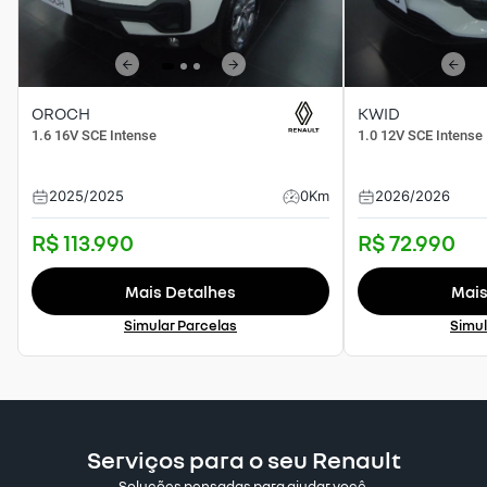
OROCH
KWID
1.6 16V SCE Intense
1.0 12V SCE Intense
2025
/
2025
0Km
2026
/
2026
R$ 113.990
R$ 72.990
Mais Detalhes
Mais
Simular Parcelas
Simul
Serviços para o seu Renault
Soluções pensadas para ajudar você.