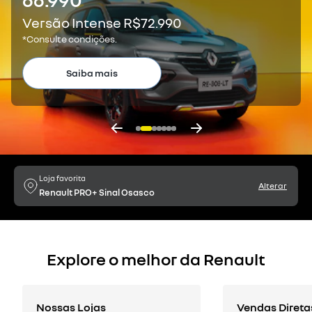
Versão Intense R$72.990
*Consulte condições.
Saiba mais
Previous
Next
Loja favorita
Alterar
Renault PRO+ Sinal Osasco
Explore o melhor da Renault
Nossas Lojas
Vendas Direta