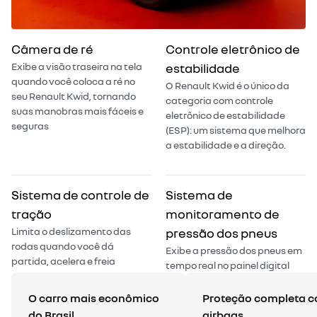
Câmera de ré
Controle eletrônico de
Exibe a visão traseira na tela
estabilidade
quando você coloca a ré no
O Renault Kwid é o único da
seu Renault Kwid, tornando
categoria com controle
suas manobras mais fáceis e
eletrônico de estabilidade
seguras
(ESP): um sistema que melhora
a estabilidade e a direção.
Sistema de controle de
Sistema de
tração
monitoramento de
Limita o deslizamento das
pressão dos pneus
rodas quando você dá
Exibe a pressão dos pneus em
partida, acelera e freia
tempo real no painel digital
O carro mais econômico
Proteção completa c
do Brasil
airbags