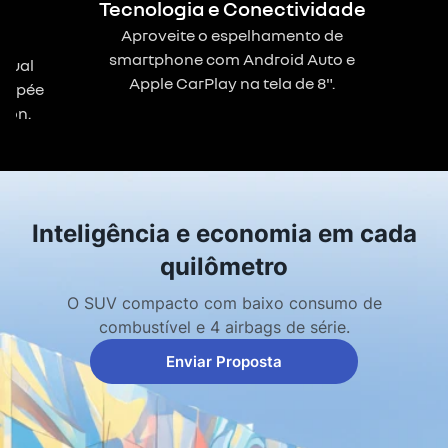
gn
Tecnologia e Conectividade
Aproveite o espelhamento de
smartphone com Android Auto e
isual
Apple CarPlay na tela de 8".
siopée
tron.
Inteligência e economia em cada
quilômetro
O SUV compacto com baixo consumo de
combustível e 4 airbags de série.
Enviar Proposta