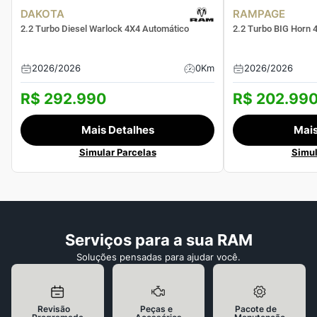
DAKOTA
RAMPAGE
2.2 Turbo Diesel Warlock 4X4 Automático
2.2 Turbo BIG Horn 
2026
/
2026
0Km
2026
/
2026
R$ 292.990
R$ 202.99
Mais Detalhes
Mais
Simular Parcelas
Simul
Serviços para a sua RAM
Soluções pensadas para ajudar você.
Revisão
Peças e
Pacote de