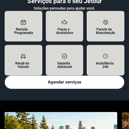
Soluções pensadas para ajudar você.
Revisão
Peças e
Pacote de
Programada
Acessórios
Manutenção
Recall do
Garantia
Assistência
Veículo
Adicional
24h
Agendar serviços