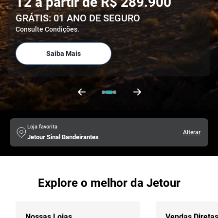
Venha conhecer
*Consulte condições.
Saiba Mais
Previous
Next
Loja favorita
Alterar
Jetour Sinal Bandeirantes
Explore o melhor da Jetour
Nossas Lojas
Vendas Direta