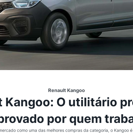
Renault Kangoo
 Kangoo: O utilitário 
provado por quem trab
mercado como uma das melhores compras da categoria, o Kangoo é