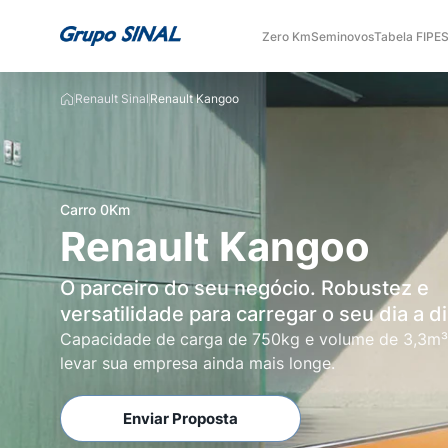
Zero Km
Seminovos
Tabela FIPE
S
Renault Sinal
Renault Kangoo
Carro 0Km
Renault Kangoo
O parceiro do seu negócio. Robustez e
versatilidade para carregar o seu dia a di
Capacidade de carga de 750kg e volume de 3,3m³
levar sua empresa ainda mais longe.
Enviar Proposta