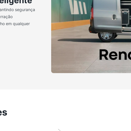
eligente
rantindo segurança
arração
alho em qualquer
es