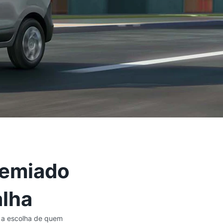
premiado
alha
 a escolha de quem