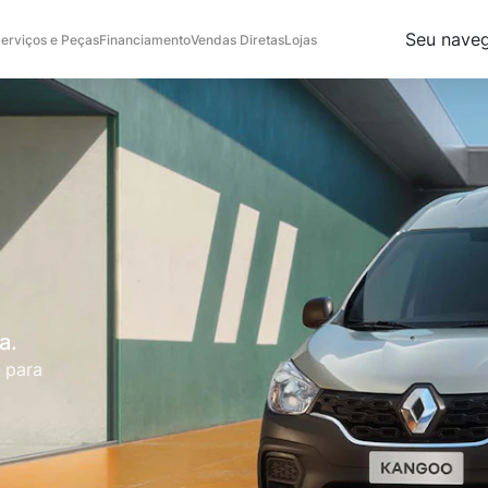
Seu naveg
erviços e Peças
Financiamento
Vendas Diretas
Lojas
a.
 para