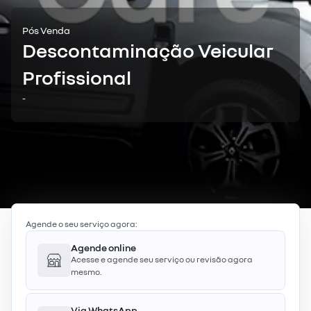
Pós Venda
Descontaminação Veicular
Profissional
-
Agende o seu serviço agora:
Agende online
Acesse e agende seu serviço ou revisão agora
mesmo.
Via WhatsApp