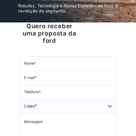
Robutez, Tecnologia e Novas Experiências Ford. A
revolução do segmento.
Quero receber
uma proposta da
ford
Nome
*
E-mail
*
Telefone
*
Mensagem