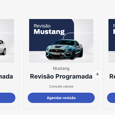
Mustang
mada
Revisão Programada
R
Consulte valores
Agendar revisão