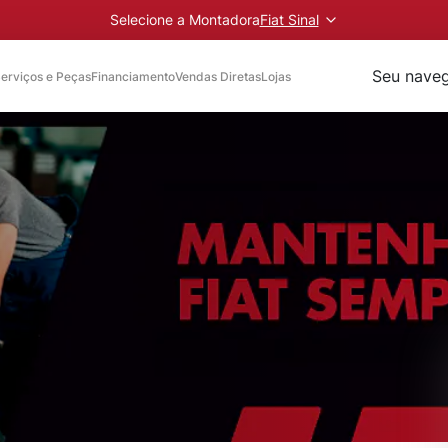
Selecione a Montadora
Fiat Sinal
Seu naveg
erviços e Peças
Financiamento
Vendas Diretas
Lojas